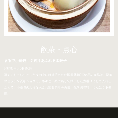
飲茶・点心
まるで小籠包！？肉汁あふれる水餃子
3個480円／6個800円
薄くてもっちりとした皮の中には厳選された国産豚100%使用の肉餡は、豚肉
のゼラチン質をショウガ、ネギと一緒に蒸して抽出した煮凝りにして入れる
ことで、小籠包のようなあふれ出る肉汁を再現。化学調味料、にんにく不使
用。