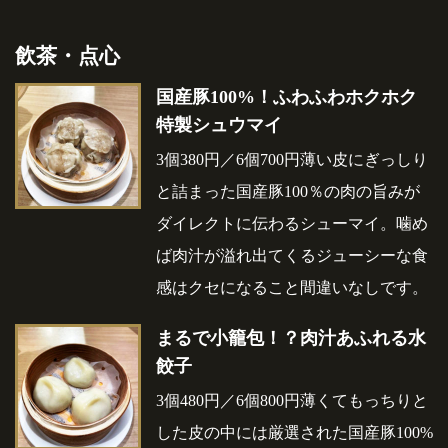
飲茶・点心
国産豚100%！ふわふわホクホク
特製シュウマイ
3個380円／6個700円薄い皮にぎっしり
と詰まった国産豚100％の肉の旨みが
ダイレクトに伝わるシューマイ。噛め
ば肉汁が溢れ出てくるジューシーな食
感はクセになること間違いなしです。
まるで小籠包！？肉汁あふれる水
餃子
3個480円／6個800円薄くてもっちりと
した皮の中には厳選された国産豚100%